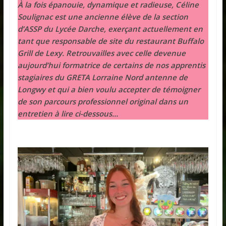
À la fois épanouie, dynamique et radieuse, Céline
Soulignac est une ancienne élève de la section
d’ASSP du Lycée Darche, exerçant actuellement en
tant que responsable de site du restaurant Buffalo
Grill de Lexy. Retrouvailles avec celle devenue
aujourd’hui formatrice de certains de nos apprentis
stagiaires du GRETA Lorraine Nord antenne de
Longwy et qui a bien voulu accepter de témoigner
de son parcours professionnel original dans un
entretien à lire ci-dessous…