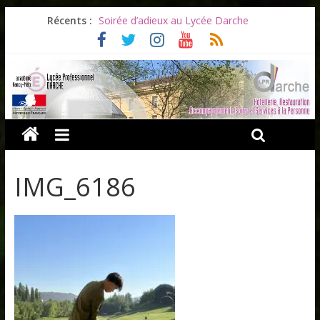
Récents :
Soirée d’adieux au Lycée Darche
Les ULiS en haut du podium
Océane et la promotion du bénévolat
Bonnes vacances à tous !
Infos rentrée septembre 2026
IMG_6186