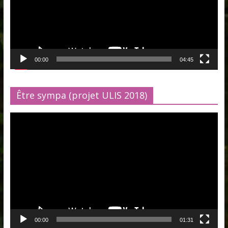
00:00
04:45
Être sympa (projet ULIS 2018)
Lecteur
vidéo
00:00
01:31