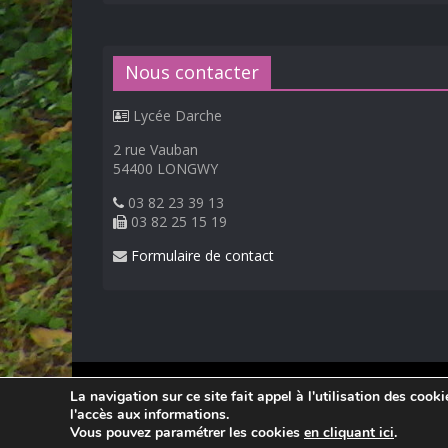
Nous contacter
Lycée Darche
2 rue Vauban
54400 LONGWY
03 82 23 39 13
03 82 25 15 19
Formulaire de contact
© 2026
Lycée Professionnel Darche, Longwy
.
La navigation sur ce site fait appel à l'utilisation des cook
Réalisation Frédéric AMELLA. Consultez les
mentions 
l'accès aux informations.
Vous pouvez paramétrer les cookies
en cliquant ici
.