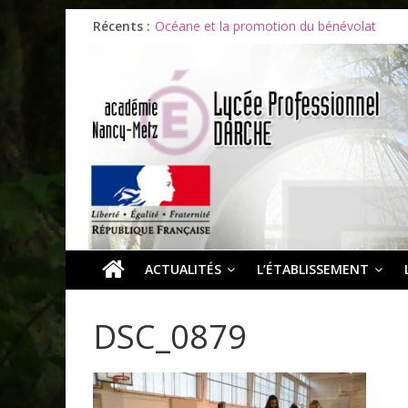
Les ULiS en haut du podium
Récents :
Océane et la promotion du bénévolat
Bonnes vacances à tous !
Infos rentrée septembre 2026
Soirée d’adieux au Lycée Darche
ACTUALITÉS
L’ÉTABLISSEMENT
DSC_0879