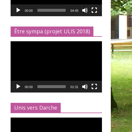
00:00
04:45
Être sympa (projet ULIS 2018)
Lecteur
vidéo
00:00
01:31
Unis vers Darche
Lecteur
vidéo