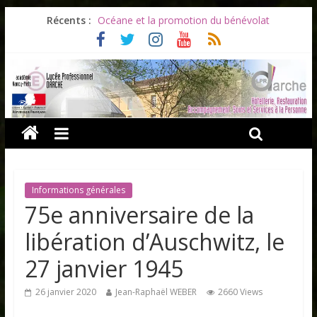
Récents :
Océane et la promotion du bénévolat
Bonnes vacances à tous !
Infos rentrée septembre 2026
Soirée d’adieux au Lycée Darche
Les ULiS en haut du podium
Informations générales
75e anniversaire de la
libération d’Auschwitz, le
27 janvier 1945
26 janvier 2020
Jean-Raphaël WEBER
2660 Views