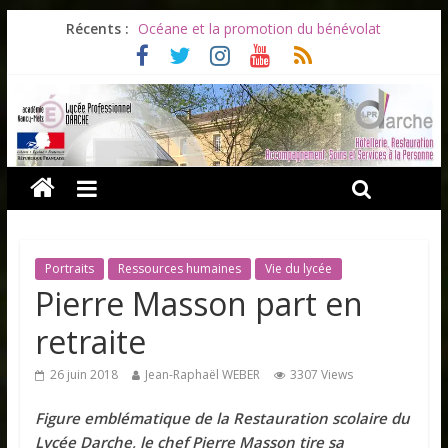
Récents :
Océane et la promotion du bénévolat
Bonnes vacances à tous !
Infos rentrée septembre 2026
Soirée d’adieux au Lycée Darche
Les ULiS en haut du podium
Portraits
Ressources humaines
Vie du lycée
Pierre Masson part en
retraite
26 juin 2018
Jean-Raphaël WEBER
3307 Views
Figure emblématique de la Restauration scolaire du
Lycée Darche, le chef Pierre Masson tire sa