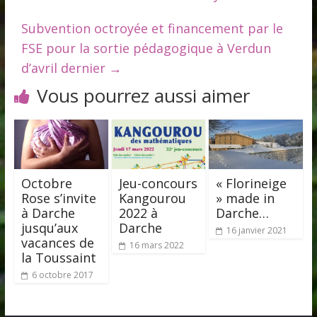
Subvention octroyée et financement par le
FSE pour la sortie pédagogique à Verdun
d’avril dernier
→
Vous pourrez aussi aimer
Octobre
Jeu-concours
« Florineige
Rose s’invite
Kangourou
» made in
à Darche
2022 à
Darche…
jusqu’aux
Darche
16 janvier 2021
vacances de
16 mars 2022
la Toussaint
6 octobre 2017