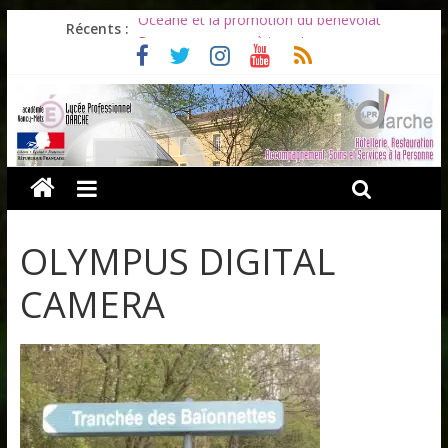
Océane et la promotion du bénévolat
Récents :
Bonnes vacances à tous !
Infos rentrée septembre 2026
Soirée d’adieux au Lycée Darche
Les ULiS en haut du podium
OLYMPUS DIGITAL
CAMERA