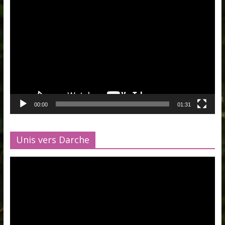
Lecteur
vidéo
00:00
01:31
Unis vers Darche
Lecteur
vidéo