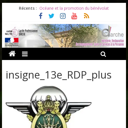
Les ULiS en haut du podium
Récents :
Océane et la promotion du bénévolat
Bonnes vacances à tous !
Infos rentrée septembre 2026
Soirée d’adieux au Lycée Darche
insigne_13e_RDP_plus