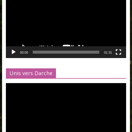
00:00
01:31
Unis vers Darche
Lecteur
vidéo