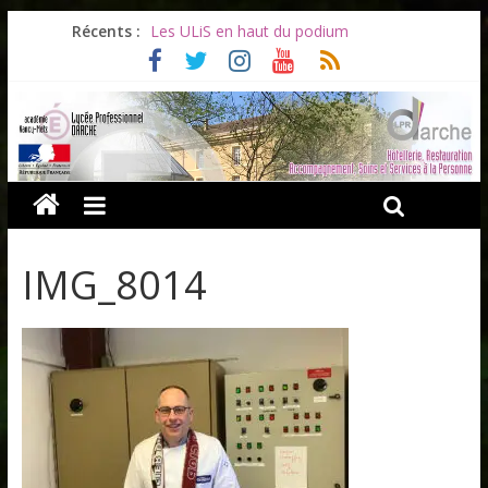
Récents :
Les ULiS en haut du podium
Océane et la promotion du bénévolat
Bonnes vacances à tous !
Infos rentrée septembre 2026
Soirée d’adieux au Lycée Darche
IMG_8014