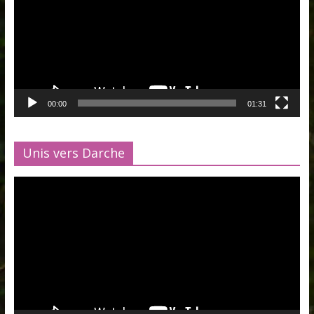
00:00
01:31
Unis vers Darche
Lecteur
vidéo