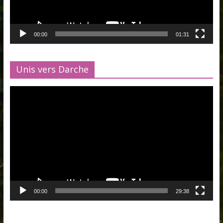
00:00
01:31
Unis vers Darche
Lecteur
vidéo
00:00
29:38