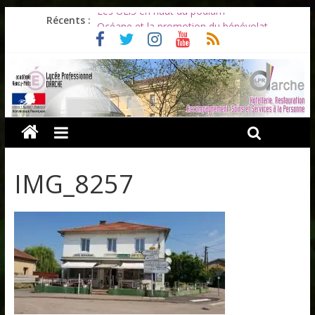
Les ULiS en haut du podium
Récents :
Océane et la promotion du bénévolat
Bonnes vacances à tous !
Infos rentrée septembre 2026
Soirée d’adieux au Lycée Darche
IMG_8257