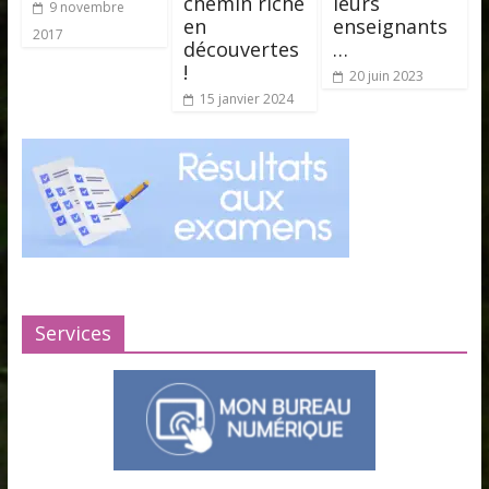
chemin riche
leurs
9 novembre
en
enseignants
2017
découvertes
…
!
20 juin 2023
15 janvier 2024
Services