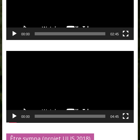
00:00
02:45
Lecteur
vidéo
00:00
04:45
Être sympa (projet ULIS 2018)