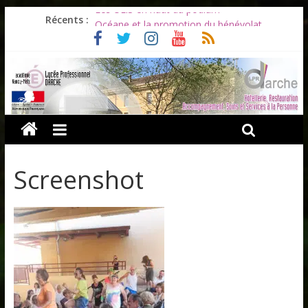
Les ULiS en haut du podium
Récents :
Océane et la promotion du bénévolat
Bonnes vacances à tous !
Infos rentrée septembre 2026
Soirée d’adieux au Lycée Darche
Screenshot