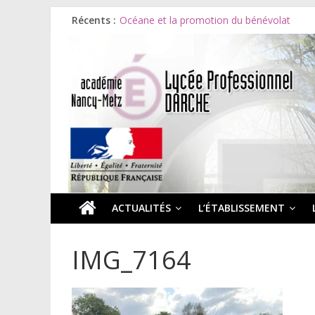
Récents :
Océane et la promotion du bénévolat
Bonnes vacances à tous !
Infos rentrée septembre 2026
Soirée d’adieux au Lycée Darche
Les ULiS en haut du podium
ACTUALITÉS
L’ÉTABLISSEMENT
IMG_7164