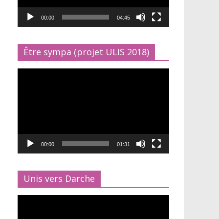
00:00
04:45
Être sympa (projet ULIS 2018)
Lecteur
vidéo
00:00
01:31
Unis vers Darche
Lecteur
vidéo