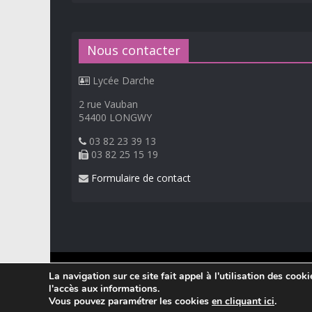
Nous contacter
Lycée Darche
2 rue Vauban
54400 LONGWY
03 82 23 39 13
03 82 25 15 19
Formulaire de contact
© 2026
Lycée Professionnel Darche, Longwy
.
La navigation sur ce site fait appel à l'utilisation des cook
Réalisation Frédéric AMELLA. Consultez les
mentions 
l'accès aux informations.
Vous pouvez paramétrer les cookies
en cliquant ici
.