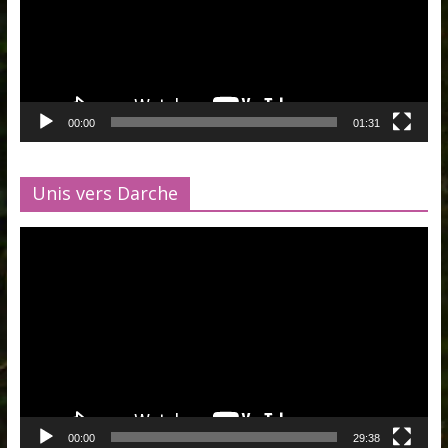
00:00
01:31
Unis vers Darche
Lecteur
vidéo
00:00
29:38