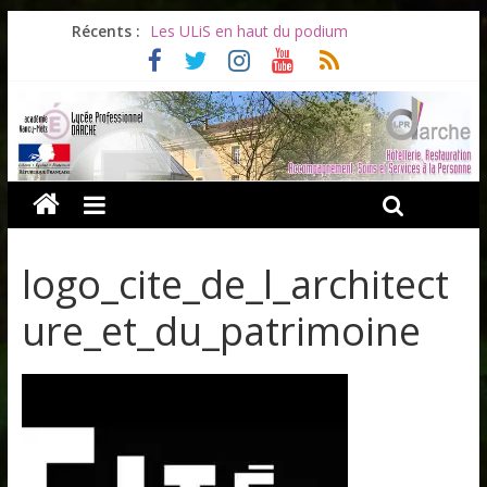
Récents :
Les ULiS en haut du podium
Océane et la promotion du bénévolat
Bonnes vacances à tous !
Infos rentrée septembre 2026
Soirée d’adieux au Lycée Darche
logo_cite_de_l_architect
ure_et_du_patrimoine