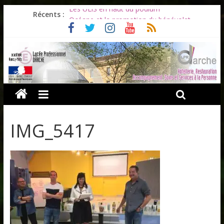
Les ULiS en haut du podium
Récents :
Océane et la promotion du bénévolat
Bonnes vacances à tous !
Infos rentrée septembre 2026
Soirée d’adieux au Lycée Darche
IMG_5417