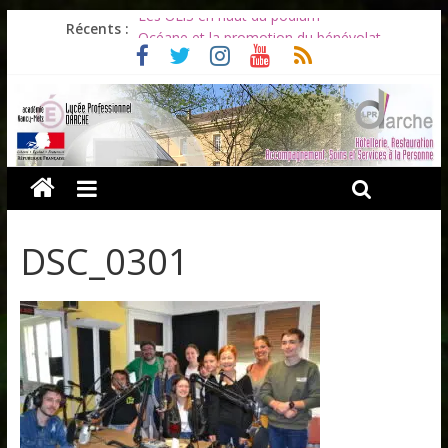
Les ULiS en haut du podium
Récents :
Océane et la promotion du bénévolat
Bonnes vacances à tous !
Infos rentrée septembre 2026
Soirée d’adieux au Lycée Darche
DSC_0301