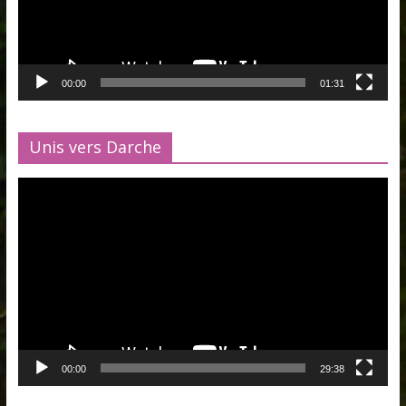
00:00
01:31
Unis vers Darche
Lecteur
vidéo
00:00
29:38