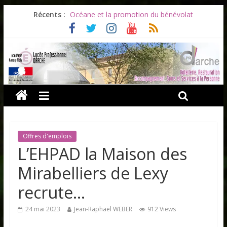
Récents :
Océane et la promotion du bénévolat
Bonnes vacances à tous !
Infos rentrée septembre 2026
Soirée d’adieux au Lycée Darche
Les ULiS en haut du podium
Offres d'emplois
L’EHPAD la Maison des
Mirabelliers de Lexy
recrute…
24 mai 2023
Jean-Raphaël WEBER
912 Views