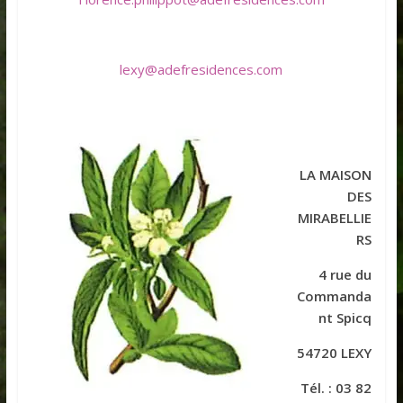
lexy@adefresidences.com
LA MAISON
DES
MIRABELLIE
RS
4 rue du
Commanda
nt Spicq
54720 LEXY
Tél. : 03 82