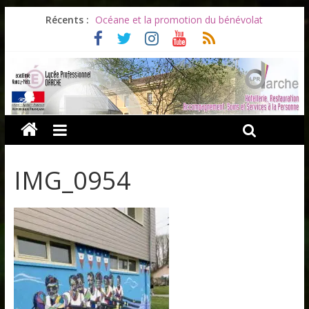
Récents :
Océane et la promotion du bénévolat
Bonnes vacances à tous !
Infos rentrée septembre 2026
Soirée d’adieux au Lycée Darche
Les ULiS en haut du podium
IMG_0954