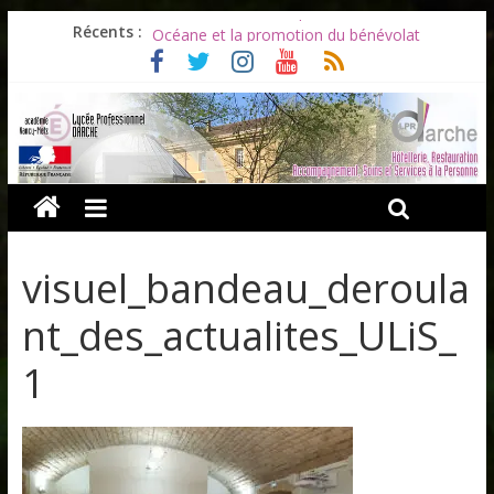
Les ULiS en haut du podium
Récents :
Océane et la promotion du bénévolat
Bonnes vacances à tous !
Infos rentrée septembre 2026
Soirée d’adieux au Lycée Darche
visuel_bandeau_deroula
nt_des_actualites_ULiS_
1