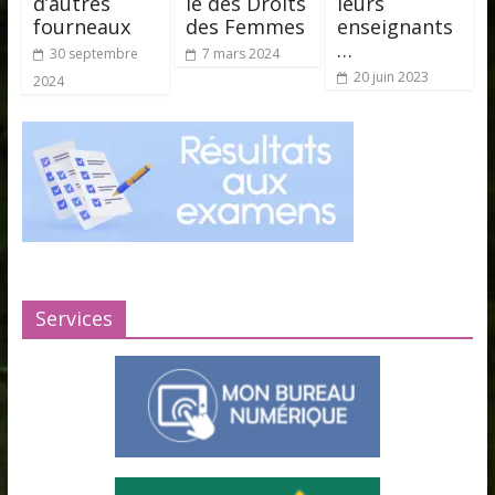
d’autres
le des Droits
leurs
fourneaux
des Femmes
enseignants
…
30 septembre
7 mars 2024
20 juin 2023
2024
Services