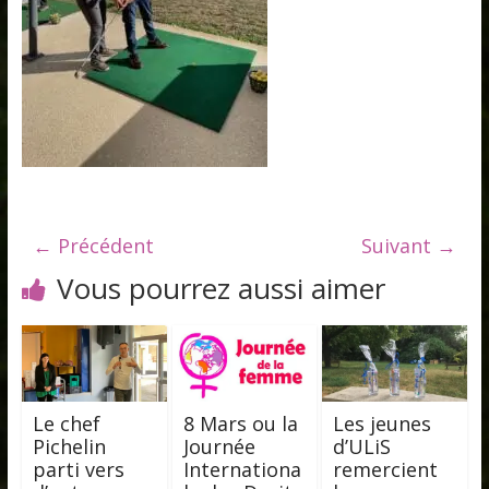
← Précédent
Suivant →
Vous pourrez aussi aimer
Le chef
8 Mars ou la
Les jeunes
Pichelin
Journée
d’ULiS
parti vers
Internationa
remercient