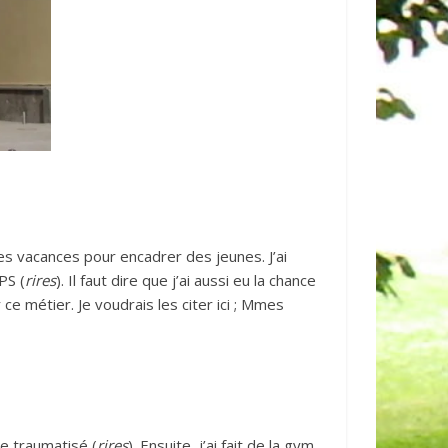
des vacances pour encadrer des jeunes. J’ai
PS (
rires
). Il faut dire que j’ai aussi eu la chance
e métier. Je voudrais les citer ici ; Mmes
e traumatisé (
rires
). Ensuite, j’ai fait de la gym