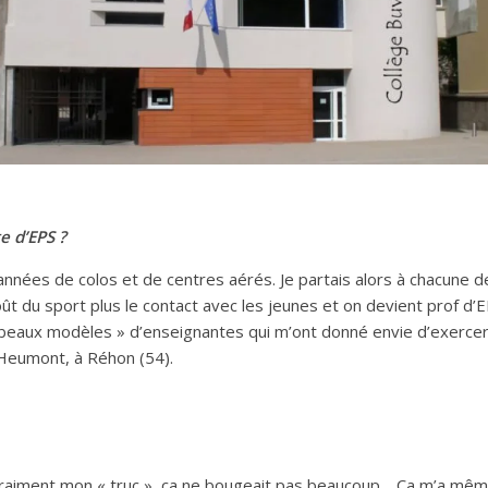
e d’EPS ?
x années de colos et de centres aérés. Je partais alors à chacune 
t du sport plus le contact avec les jeunes et on devient prof d’E
 beaux modèles » d’enseignantes qui m’ont donné envie d’exercer c
’Heumont, à Réhon (54).
 vraiment mon « truc », ça ne bougeait pas beaucoup… Ça m’a mêm