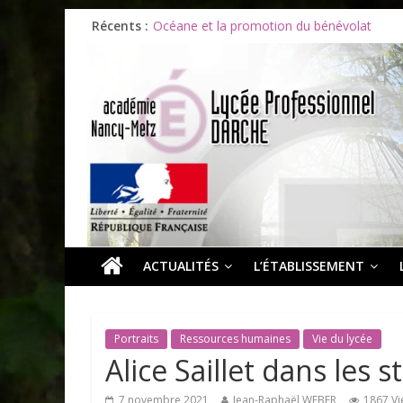
Récents :
Océane et la promotion du bénévolat
Bonnes vacances à tous !
Infos rentrée septembre 2026
Soirée d’adieux au Lycée Darche
Les ULiS en haut du podium
ACTUALITÉS
L’ÉTABLISSEMENT
Portraits
Ressources humaines
Vie du lycée
Alice Saillet dans les 
7 novembre 2021
Jean-Raphaël WEBER
1867 V