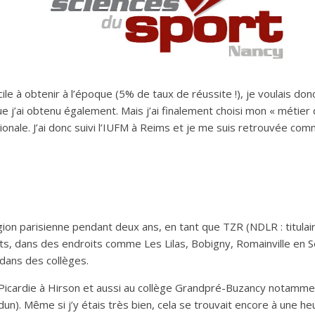
ile à obtenir à l’époque (5% de taux de réussite !), je voulais don
e j’ai obtenu également. Mais j’ai finalement choisi mon « métier 
onale. J’ai donc suivi l’IUFM à Reims et je me suis retrouvée com
égion parisienne pendant deux ans, en tant que TZR (NDLR : titula
 dans des endroits comme Les Lilas, Bobigny, Romainville en Se
dans des collèges.
en Picardie à Hirson et aussi au collège Grandpré-Buzancy notamme
n). Même si j’y étais très bien, cela se trouvait encore à une heu