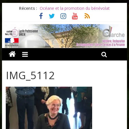
Récents :
Océane et la promotion du bénévolat
Bonnes vacances à tous !
Infos rentrée septembre 2026
Soirée d’adieux au Lycée Darche
Les ULiS en haut du podium
IMG_5112