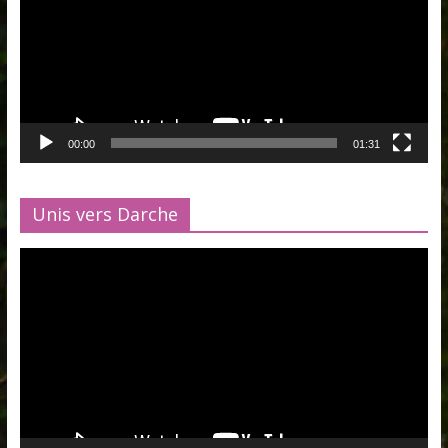
00:00
01:31
Unis vers Darche
Lecteur
vidéo