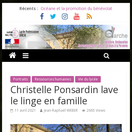
Récents :
Océane et la promotion du bénévolat
Bonnes vacances à tous !
Infos rentrée septembre 2026
Soirée d’adieux au Lycée Darche
Les ULiS en haut du podium
Portraits
Ressources humaines
Vie du lycée
Christelle Ponsardin lave
le linge en famille
11 avril 2021
Jean-Raphaël WEBER
2665 Views