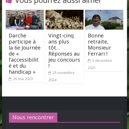
Darche
Vingt-cinq
Bonne
participe à
ans plus
retraite,
la 6e Journée
tôt…
Monsieur
de «
Réponses au
Ferrari !
l’accessibilit
jeu concours
5 décembre
é et du
!
2021
handicap »
25 novembre
26 mai 2023
2024
Nous rencontrer