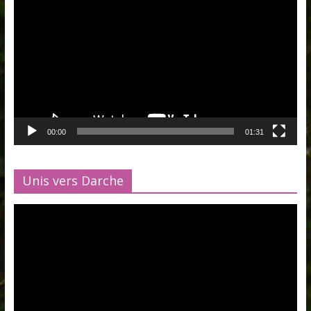
vidéo
00:00
01:31
Unis vers Darche
Lecteur
vidéo