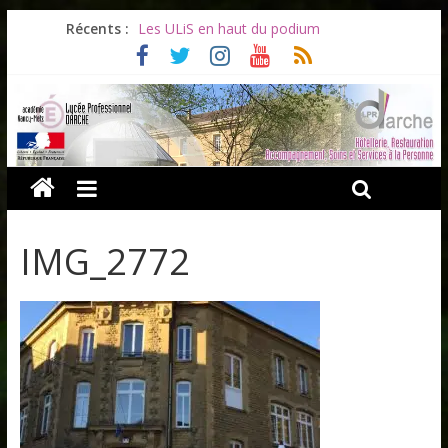
Récents :
Les ULiS en haut du podium
Océane et la promotion du bénévolat
Bonnes vacances à tous !
Infos rentrée septembre 2026
Soirée d’adieux au Lycée Darche
IMG_2772