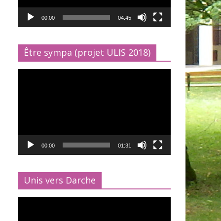
00:00
04:45
Être sympa (projet ULIS 2018)
Lecteur
vidéo
00:00
01:31
Unis vers Darche
Lecteur
vidéo