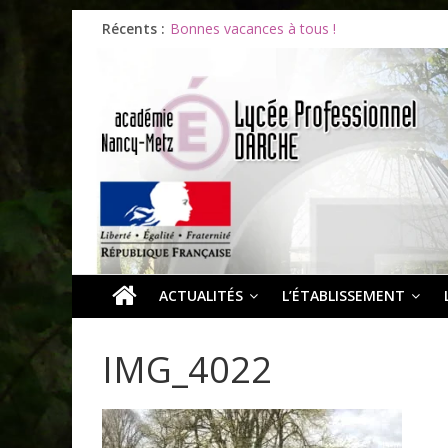
Océane et la promotion du bénévolat
Récents :
Bonnes vacances à tous !
Infos rentrée septembre 2026
Soirée d’adieux au Lycée Darche
Les ULiS en haut du podium
ACTUALITÉS
L’ÉTABLISSEMENT
IMG_4022