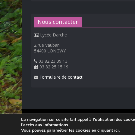
Nous contacter
Lycée Darche
2 rue Vauban
54400 LONGWY
03 82 23 39 13
03 82 25 15 19
Formulaire de contact
© 2026
Lycée Professionnel Darche, Longwy
.
La navigation sur ce site fait appel à l'utilisation des cook
Réalisation Frédéric AMELLA. Consultez les
mentions 
l'accès aux informations.
Vous pouvez paramétrer les cookies
en cliquant ici
.