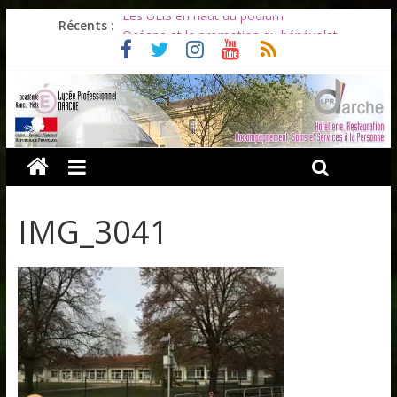
Les ULiS en haut du podium
Récents :
Océane et la promotion du bénévolat
Bonnes vacances à tous !
Infos rentrée septembre 2026
Soirée d’adieux au Lycée Darche
IMG_3041