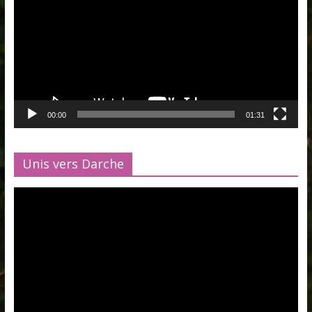
00:00
01:31
Unis vers Darche
Lecteur
vidéo