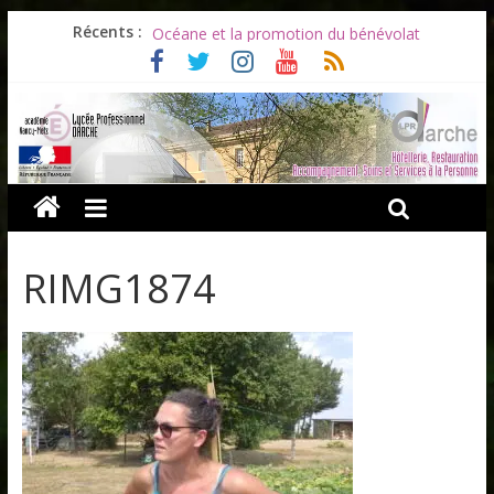
Les ULiS en haut du podium
Récents :
Océane et la promotion du bénévolat
Bonnes vacances à tous !
Infos rentrée septembre 2026
Soirée d’adieux au Lycée Darche
RIMG1874