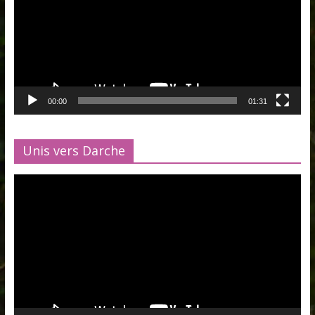
00:00
01:31
Unis vers Darche
Lecteur
vidéo