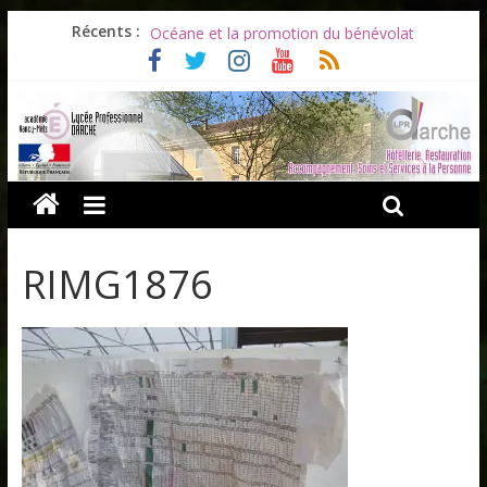
Les ULiS en haut du podium
Récents :
Océane et la promotion du bénévolat
Bonnes vacances à tous !
Infos rentrée septembre 2026
Soirée d’adieux au Lycée Darche
RIMG1876