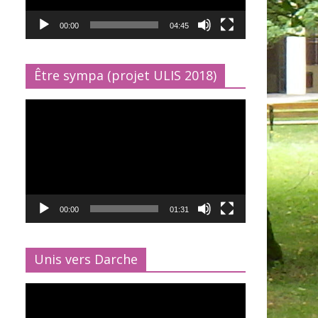
00:00
04:45
Être sympa (projet ULIS 2018)
Lecteur
vidéo
00:00
01:31
Unis vers Darche
Lecteur
vidéo