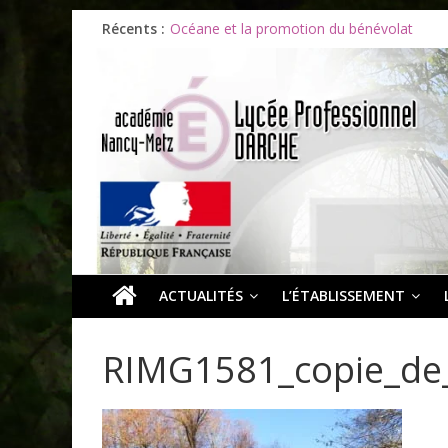
Les ULiS en haut du podium
Récents :
Océane et la promotion du bénévolat
Bonnes vacances à tous !
Infos rentrée septembre 2026
Soirée d’adieux au Lycée Darche
ACTUALITÉS
L’ÉTABLISSEMENT
RIMG1581_copie_de_