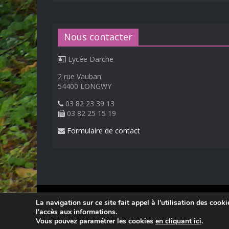
Nous contacter
Lycée Darche
2 rue Vauban
54400 LONGWY
03 82 23 39 13
03 82 25 15 19
Formulaire de contact
© 2026
Lycée Professionnel Darche, Longwy
.
La navigation sur ce site fait appel à l'utilisation des cook
Réalisation Frédéric AMELLA. Consultez les
mentions 
l'accès aux informations.
Vous pouvez paramétrer les cookies
en cliquant ici
.