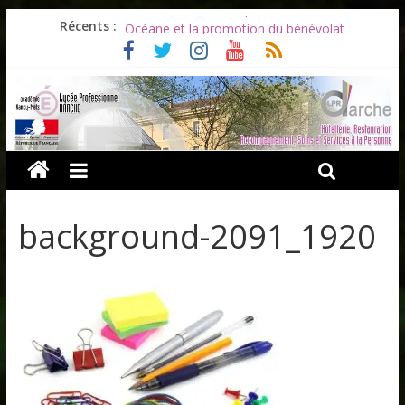
Les ULiS en haut du podium
Récents :
Océane et la promotion du bénévolat
Bonnes vacances à tous !
Infos rentrée septembre 2026
Soirée d’adieux au Lycée Darche
background-2091_1920