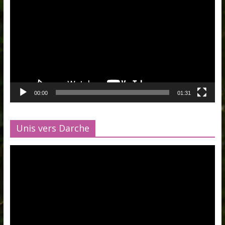
vidéo
00:00
01:31
Unis vers Darche
Lecteur
vidéo