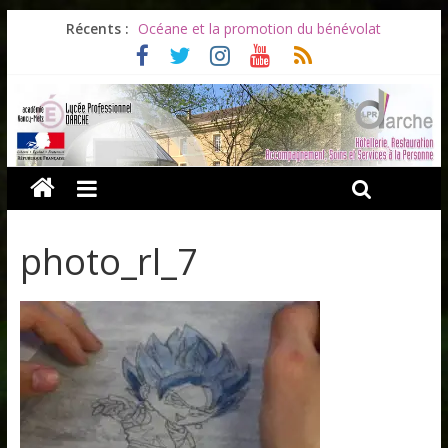
Récents :
Océane et la promotion du bénévolat
Bonnes vacances à tous !
Infos rentrée septembre 2026
Soirée d’adieux au Lycée Darche
Les ULiS en haut du podium
photo_rl_7