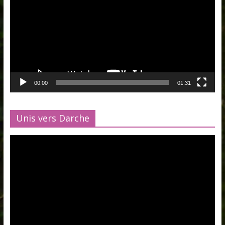
00:00
01:31
Unis vers Darche
Lecteur
vidéo