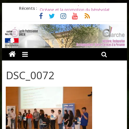
Les ULiS en haut du podium
Récents :
Océane et la promotion du bénévolat
Bonnes vacances à tous !
Infos rentrée septembre 2026
Soirée d’adieux au Lycée Darche
DSC_0072