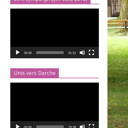
Lecteur
vidéo
00:00
01:31
Unis vers Darche
Lecteur
vidéo
00:00
29:38