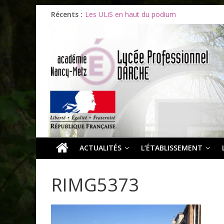
Récents :
Les ULiS en haut du podium
Océane et la promotion du bénévolat
Bonnes vacances à tous !
Infos rentrée septembre 2026
Soirée d’adieux au Lycée Darche
ACTUALITÉS
L’ÉTABLISSEMENT
RIMG5373