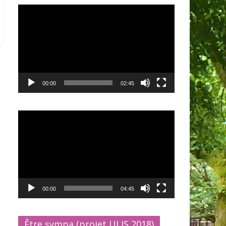
Lecteur
vidéo
00:00
02:45
Lecteur
vidéo
00:00
04:45
Être sympa (projet ULIS 2018)