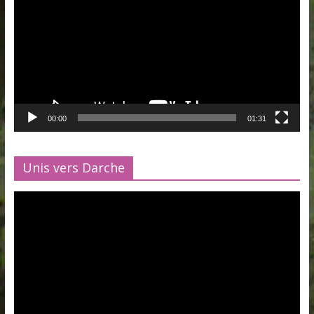
00:00
01:31
Unis vers Darche
Lecteur
vidéo