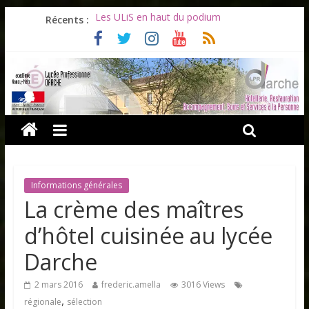
Récents :
Les ULiS en haut du podium
Océane et la promotion du bénévolat
Bonnes vacances à tous !
Infos rentrée septembre 2026
Soirée d’adieux au Lycée Darche
Informations générales
La crème des maîtres
d’hôtel cuisinée au lycée
Darche
2 mars 2016
frederic.amella
3016 Views
,
régionale
sélection