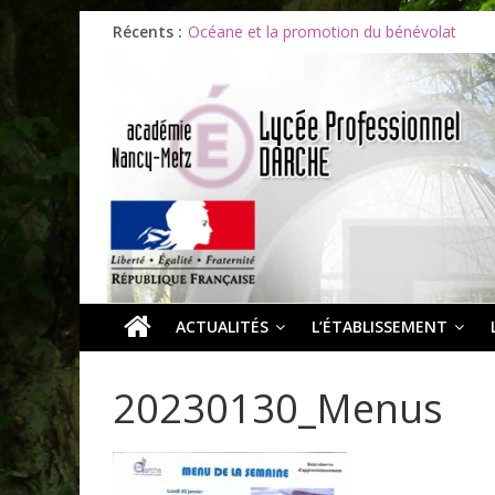
Les ULiS en haut du podium
Récents :
Océane et la promotion du bénévolat
Bonnes vacances à tous !
Infos rentrée septembre 2026
Soirée d’adieux au Lycée Darche
ACTUALITÉS
L’ÉTABLISSEMENT
20230130_Menus