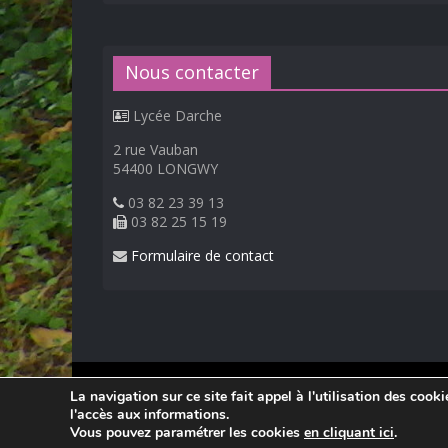
Nous contacter
Lycée Darche
2 rue Vauban
54400 LONGWY
03 82 23 39 13
03 82 25 15 19
Formulaire de contact
© 2026
Lycée Professionnel Darche, Longwy
.
La navigation sur ce site fait appel à l'utilisation des cook
Réalisation Frédéric AMELLA. Consultez les
mentions 
l'accès aux informations.
Vous pouvez paramétrer les cookies
en cliquant ici
.