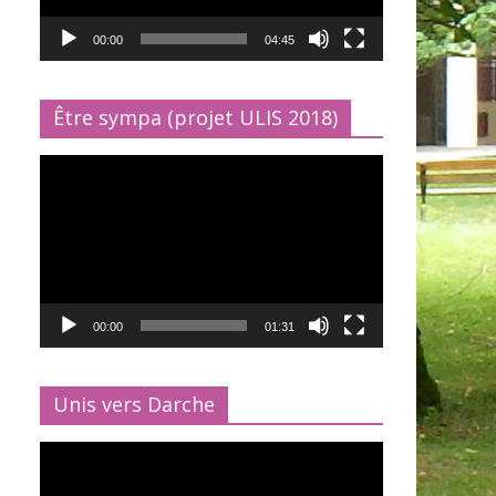
00:00
04:45
Être sympa (projet ULIS 2018)
Lecteur
vidéo
00:00
01:31
Unis vers Darche
Lecteur
vidéo