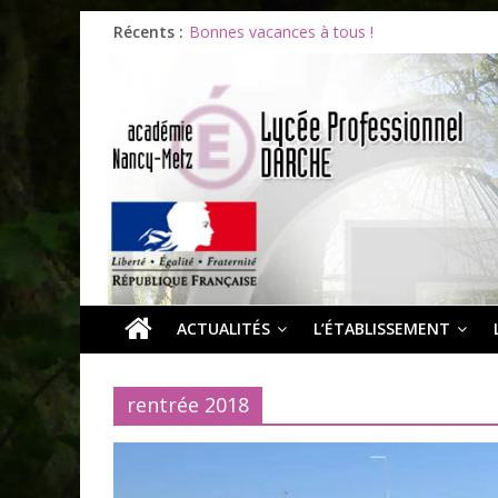
Récents :
Bonnes vacances à tous !
Infos rentrée septembre 2026
Soirée d’adieux au Lycée Darche
Les ULiS en haut du podium
Océane et la promotion du bénévolat
ACTUALITÉS
L’ÉTABLISSEMENT
rentrée 2018