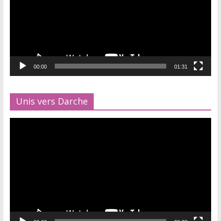
00:00
01:31
Unis vers Darche
Lecteur
vidéo