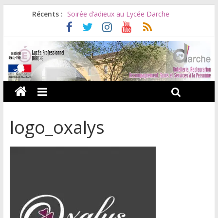
Récents :
Soirée d’adieux au Lycée Darche
Les ULiS en haut du podium
Océane et la promotion du bénévolat
Bonnes vacances à tous !
Infos rentrée septembre 2026
logo_oxalys