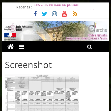
Les ULiS en haut du podium
Récents :
Océane et la promotion du bénévolat
Bonnes vacances à tous !
Infos rentrée septembre 2026
Soirée d’adieux au Lycée Darche
Screenshot