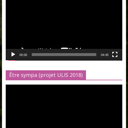
vidéo
00:00
04:45
Être sympa (projet ULIS 2018)
Lecteur
vidéo