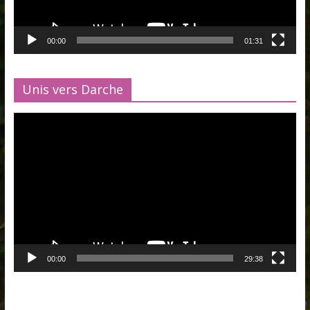
00:00
01:31
Unis vers Darche
Lecteur
vidéo
00:00
29:38