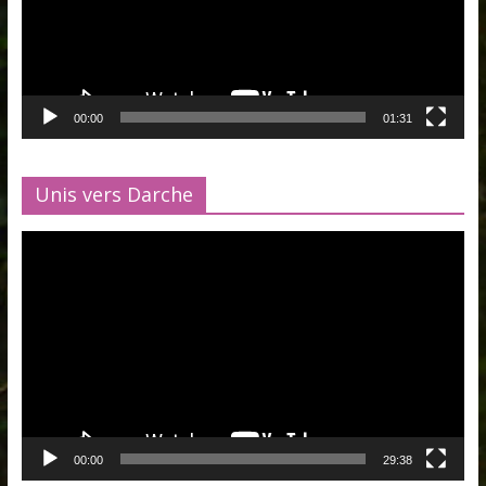
00:00
01:31
Unis vers Darche
Lecteur
vidéo
00:00
29:38