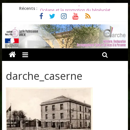
Les ULiS en haut du podium
Récents :
Océane et la promotion du bénévolat
Bonnes vacances à tous !
Infos rentrée septembre 2026
Soirée d’adieux au Lycée Darche
darche_caserne