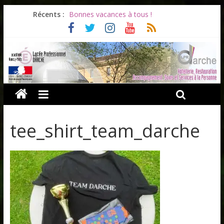
Récents :
Bonnes vacances à tous !
Infos rentrée septembre 2026
Soirée d’adieux au Lycée Darche
Les ULiS en haut du podium
Océane et la promotion du bénévolat
tee_shirt_team_darche