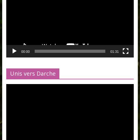
00:00
01:31
Unis vers Darche
Lecteur
vidéo