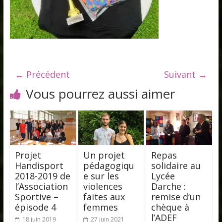
← Précédent
Suivant →
Vous pourrez aussi aimer
Projet
Un projet
Repas
Handisport
pédagogiqu
solidaire au
2018-2019 de
e sur les
Lycée
l’Association
violences
Darche :
Sportive –
faites aux
remise d’un
épisode 4
femmes
chèque à
l’ADEF
18 juin 2019
27 juin 2021