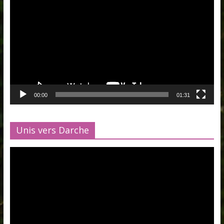
vidéo
00:00
01:31
Unis vers Darche
Lecteur
vidéo