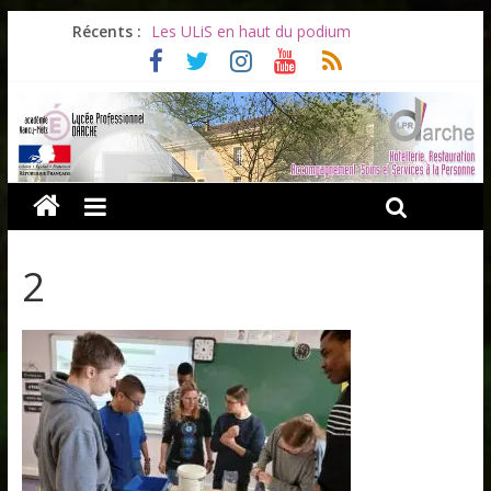
Récents :
Les ULiS en haut du podium
Océane et la promotion du bénévolat
Bonnes vacances à tous !
Infos rentrée septembre 2026
Soirée d’adieux au Lycée Darche
2