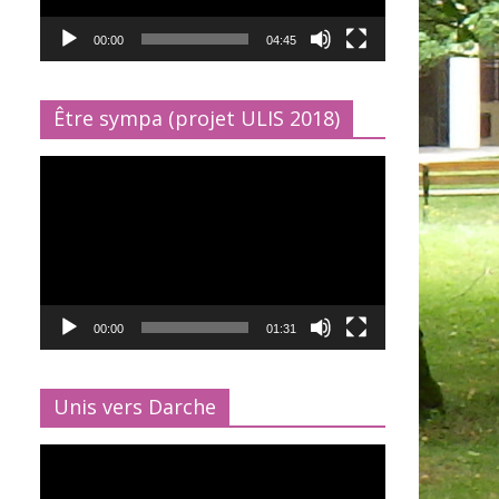
00:00
04:45
Être sympa (projet ULIS 2018)
Lecteur
vidéo
00:00
01:31
Unis vers Darche
Lecteur
vidéo