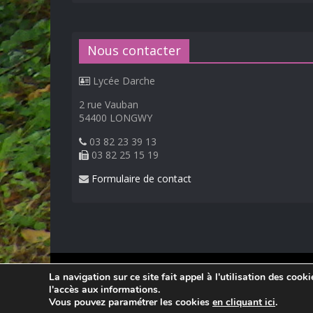
Nous contacter
Lycée Darche
2 rue Vauban
54400 LONGWY
03 82 23 39 13
03 82 25 15 19
Formulaire de contact
© 2026
Lycée Professionnel Darche, Longwy
.
La navigation sur ce site fait appel à l'utilisation des cook
Réalisation Frédéric AMELLA. Consultez les
mentions 
l'accès aux informations.
Vous pouvez paramétrer les cookies
en cliquant ici
.