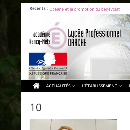
Récents :
Les ULiS en haut du podium
Océane et la promotion du bénévolat
Bonnes vacances à tous !
Infos rentrée septembre 2026
Soirée d’adieux au Lycée Darche
ACTUALITÉS
L’ÉTABLISSEMENT
10