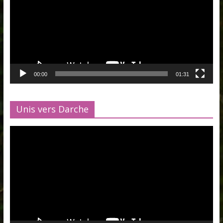
00:00
01:31
Unis vers Darche
Lecteur
vidéo