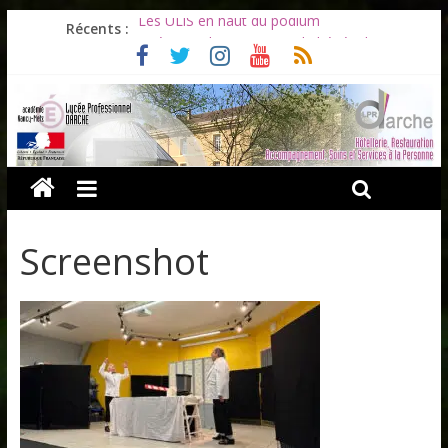
Les ULiS en haut du podium
Récents :
Océane et la promotion du bénévolat
Bonnes vacances à tous !
Infos rentrée septembre 2026
Soirée d’adieux au Lycée Darche
Screenshot