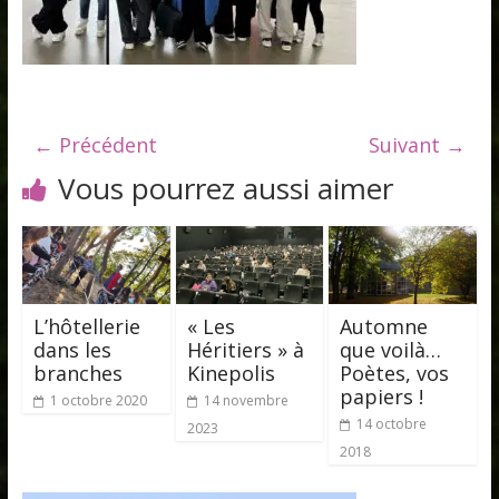
← Précédent
Suivant →
Vous pourrez aussi aimer
L’hôtellerie
« Les
Automne
dans les
Héritiers » à
que voilà…
branches
Kinepolis
Poètes, vos
papiers !
1 octobre 2020
14 novembre
14 octobre
2023
2018