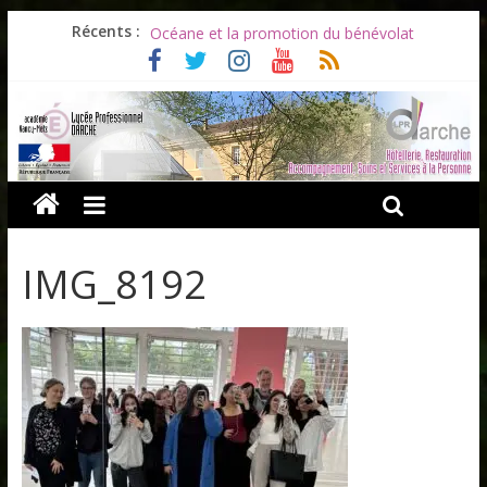
Les ULiS en haut du podium
Récents :
Océane et la promotion du bénévolat
Bonnes vacances à tous !
Infos rentrée septembre 2026
Soirée d’adieux au Lycée Darche
IMG_8192