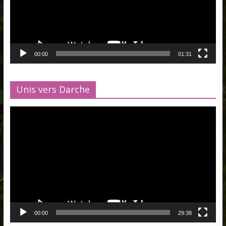
00:00
01:31
Unis vers Darche
Lecteur
vidéo
00:00
29:38