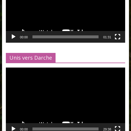
00:00
01:31
Unis vers Darche
Lecteur
vidéo
00:00
29:38