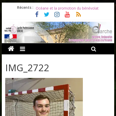
Les ULiS en haut du podium
Récents :
Océane et la promotion du bénévolat
Bonnes vacances à tous !
Infos rentrée septembre 2026
Soirée d’adieux au Lycée Darche
IMG_2722