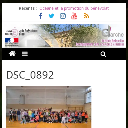
Les ULiS en haut du podium
Récents :
Océane et la promotion du bénévolat
Bonnes vacances à tous !
Infos rentrée septembre 2026
Soirée d’adieux au Lycée Darche
DSC_0892