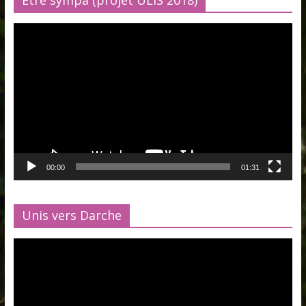
Être sympa (projet ULIS 2018)
Lecteur
vidéo
00:00
01:31
Unis vers Darche
Lecteur
vidéo