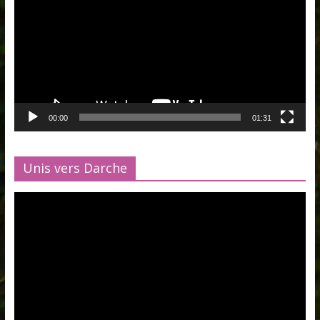
00:00
01:31
Unis vers Darche
Lecteur
vidéo