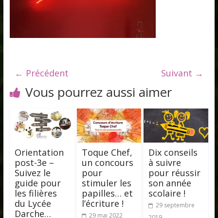
← Précédent
Suivant →
Vous pourrez aussi aimer
Orientation
Toque Chef,
Dix conseils
post-3e –
un concours
à suivre
Suivez le
pour
pour réussir
guide pour
stimuler les
son année
les filières
papilles… et
scolaire !
du Lycée
l’écriture !
29 septembre
Darche…
29 mai 2022
2019