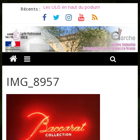
Récents :
Les ULiS en haut du podium
Océane et la promotion du bénévolat
Bonnes vacances à tous !
Infos rentrée septembre 2026
Soirée d’adieux au Lycée Darche
IMG_8957