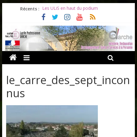
Récents :
Les ULiS en haut du podium
Océane et la promotion du bénévolat
Bonnes vacances à tous !
Infos rentrée septembre 2026
Soirée d’adieux au Lycée Darche
le_carre_des_sept_incon
nus