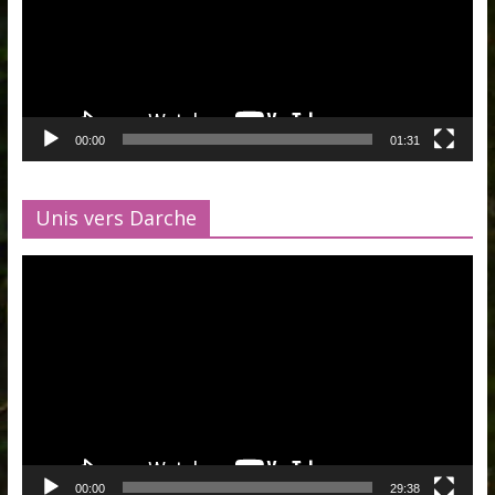
00:00
01:31
Unis vers Darche
Lecteur
vidéo
00:00
29:38