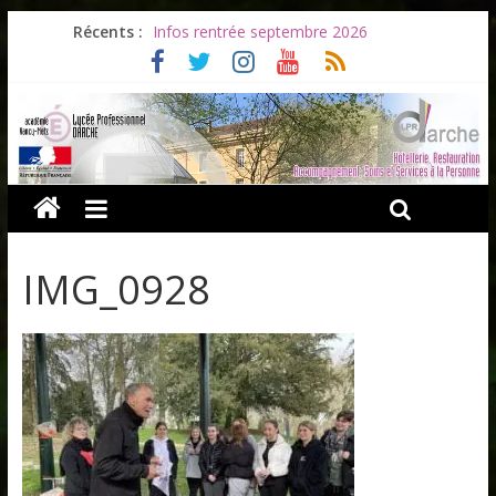
Récents :
Infos rentrée septembre 2026
Soirée d’adieux au Lycée Darche
Les ULiS en haut du podium
Océane et la promotion du bénévolat
Bonnes vacances à tous !
IMG_0928