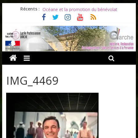
Les ULiS en haut du podium
Récents :
Océane et la promotion du bénévolat
Bonnes vacances à tous !
Infos rentrée septembre 2026
Soirée d’adieux au Lycée Darche
IMG_4469