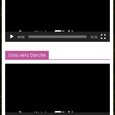
00:00
01:31
Unis vers Darche
Lecteur
vidéo