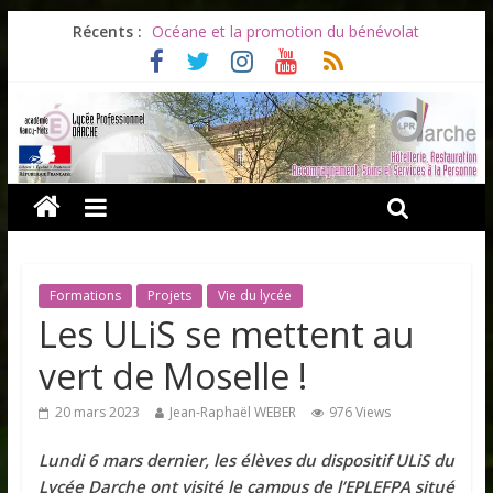
Récents :
Océane et la promotion du bénévolat
Bonnes vacances à tous !
Infos rentrée septembre 2026
Soirée d’adieux au Lycée Darche
Les ULiS en haut du podium
Formations
Projets
Vie du lycée
Les ULiS se mettent au
vert de Moselle !
20 mars 2023
Jean-Raphaël WEBER
976 Views
Lundi 6 mars dernier, les élèves du dispositif ULiS du
Lycée Darche ont visité le campus de l’EPLEFPA situé