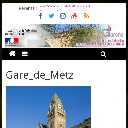
Les ULiS en haut du podium
Récents :
Océane et la promotion du bénévolat
Bonnes vacances à tous !
Infos rentrée septembre 2026
Soirée d’adieux au Lycée Darche
Gare_de_Metz